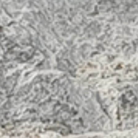
유네
후보
백령ㆍ대청 