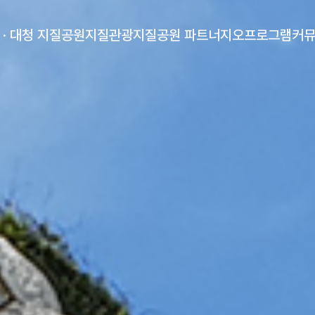
 · 대청 지질공원
지질관광
지질공원 파트너
지오프로그램
커